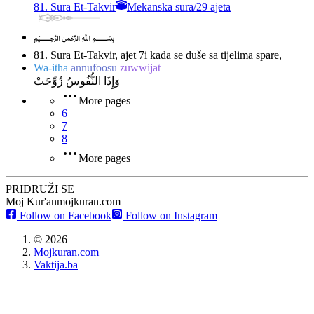
81. Sura Et-Takvir
Mekanska sura
/
29 ajeta
﷽
81. Sura Et-Takvir, ajet 7
i kada se duše sa tijelima spare,
Wa-itha
annufoosu
zuwwijat
وَإِذَا النُّفُوسُ زُوِّجَتْ
More pages
6
7
8
More pages
PRIDRUŽI SE
Moj Kur'an
mojkuran.com
Follow on Facebook
Follow on Instagram
©
2026
Mojkuran.com
Vaktija.ba