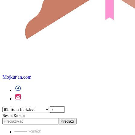
Mojkur'an.com
Besim Korkut
Pretraži