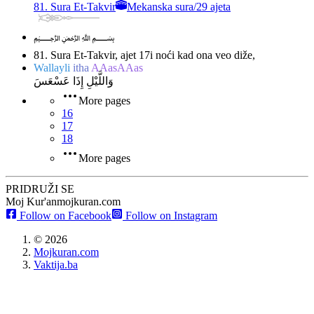
81. Sura Et-Takvir
Mekanska sura
/
29 ajeta
﷽
81. Sura Et-Takvir, ajet 17
i noći kad ona veo diže,
Wallayli
itha
AAasAAas
وَاللَّيْلِ إِذَا عَسْعَسَ
More pages
16
17
18
More pages
PRIDRUŽI SE
Moj Kur'an
mojkuran.com
Follow on Facebook
Follow on Instagram
©
2026
Mojkuran.com
Vaktija.ba