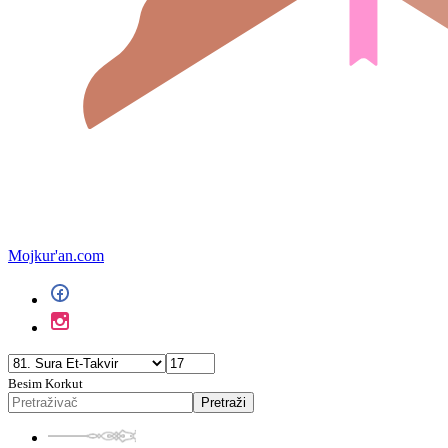
Mojkur'an.com
Besim Korkut
Pretraži