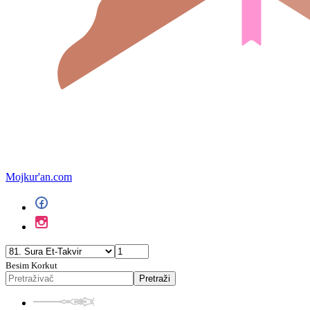
Mojkur'an.com
Besim Korkut
Pretraži