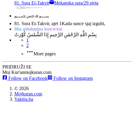
81. Sura Et-Takvir
Mekanska sura
/
29 ajeta
﷽
81. Sura Et-Takvir, ajet 1
Kada sunce sjaj izgubi,
Itha
ashshamsu
kuwwirat
بِسْمِ اللَّهِ الرَّحْمَٰنِ الرَّحِيمِ إِذَا الشَّمْسُ كُوِّرَتْ
1
2
More pages
PRIDRUŽI SE
Moj Kur'an
mojkuran.com
Follow on Facebook
Follow on Instagram
©
2026
Mojkuran.com
Vaktija.ba