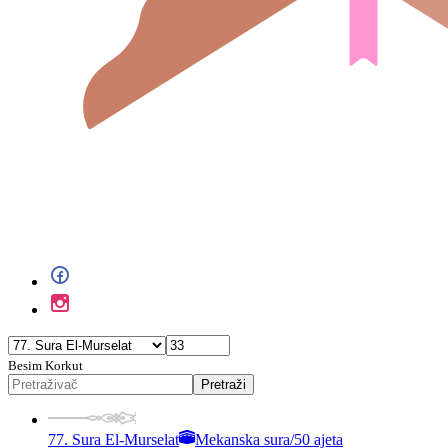
Besim Korkut
Pretraži
77. Sura El-Murselat
Mekanska sura
/
50 ajeta