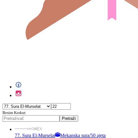
Besim Korkut
Pretraži
77. Sura El-Murselat
Mekanska sura
/
50 ajeta