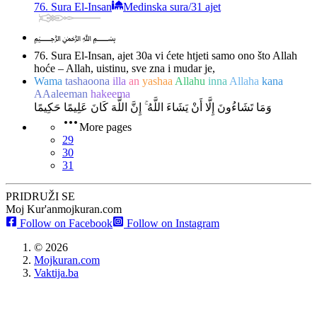
76. Sura El-Insan
Medinska sura
/
31 ajet
﷽
76. Sura El-Insan, ajet 30
a vi ćete htjeti samo ono što Allah
hoće – Allah, uistinu, sve zna i mudar je,
Wama
tashaoona
illa
an
yashaa
Allahu
inna
Allaha
kana
AAaleeman
hakeema
وَمَا تَشَاءُونَ إِلَّا أَنْ يَشَاءَ اللَّهُ ۚ إِنَّ اللَّهَ كَانَ عَلِيمًا حَكِيمًا
More pages
29
30
31
PRIDRUŽI SE
Moj Kur'an
mojkuran.com
Follow on Facebook
Follow on Instagram
©
2026
Mojkuran.com
Vaktija.ba