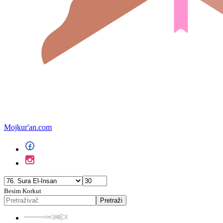
Mojkur'an.com
Besim Korkut
Pretraži