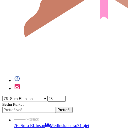
Besim Korkut
Pretraži
76. Sura El-Insan
Medinska sura
/
31 ajet