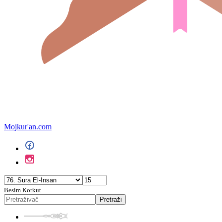
Mojkur'an.com
Besim Korkut
Pretraži