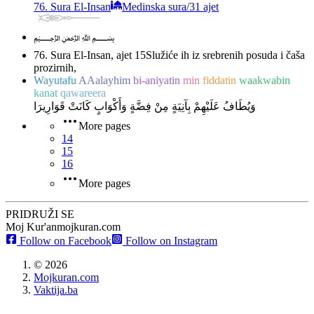
76. Sura El-Insan
Medinska sura
/
31 ajet
﷽
76. Sura El-Insan, ajet 15
Služiće ih iz srebrenih posuda i čaša
prozirnih,
Wayutafu
AAalayhim
bi-aniyatin
min
fiddatin
waakwabin
kanat
qawareera
وَيُطَافُ عَلَيْهِمْ بِآنِيَةٍ مِنْ فِضَّةٍ وَأَكْوَابٍ كَانَتْ قَوَارِيرَا
More pages
14
15
16
More pages
PRIDRUŽI SE
Moj Kur'an
mojkuran.com
Follow on Facebook
Follow on Instagram
©
2026
Mojkuran.com
Vaktija.ba