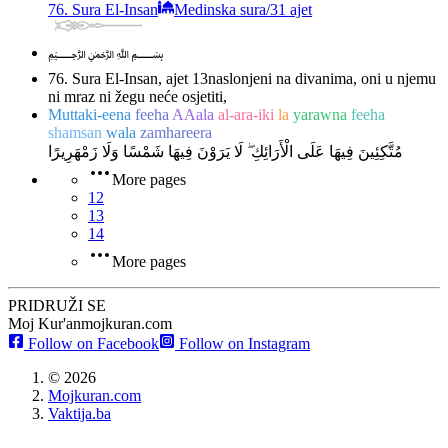
76. Sura El-Insan
Medinska sura
/
31 ajet
﷽
76. Sura El-Insan, ajet 13
naslonjeni na divanima, oni u njemu
ni mraz ni žegu neće osjetiti,
Muttaki-eena
feeha
AAala
al-ara-iki
la
yarawna
feeha
shamsan
wala
zamhareera
مُتَّكِئِينَ فِيهَا عَلَى الْأَرَائِكِ ۖ لَا يَرَوْنَ فِيهَا شَمْسًا وَلَا زَمْهَرِيرًا
More pages
12
13
14
More pages
PRIDRUŽI SE
Moj Kur'an
mojkuran.com
Follow on Facebook
Follow on Instagram
©
2026
Mojkuran.com
Vaktija.ba