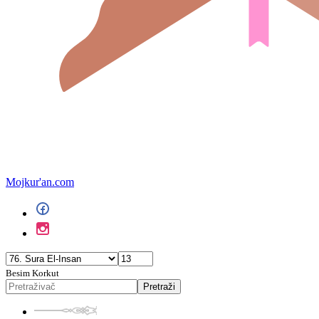
Mojkur'an.com
Besim Korkut
Pretraži