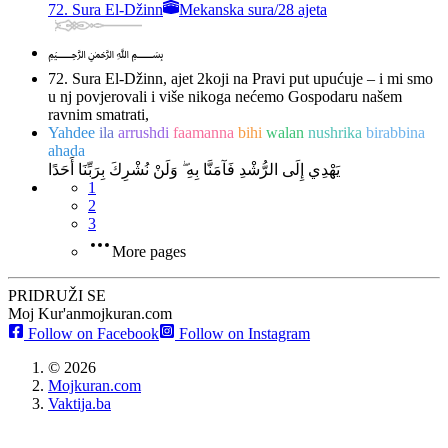
72. Sura El-Džinn
Mekanska sura
/
28 ajeta
﷽
72. Sura El-Džinn, ajet 2
koji na Pravi put upućuje – i mi smo
u nj povjerovali i više nikoga nećemo Gospodaru našem
ravnim smatrati,
Yahdee
ila
arrushdi
faamanna
bihi
walan
nushrika
birabbina
ahada
يَهْدِي إِلَى الرُّشْدِ فَآمَنَّا بِهِ ۖ وَلَنْ نُشْرِكَ بِرَبِّنَا أَحَدًا
1
2
3
More pages
PRIDRUŽI SE
Moj Kur'an
mojkuran.com
Follow on Facebook
Follow on Instagram
©
2026
Mojkuran.com
Vaktija.ba