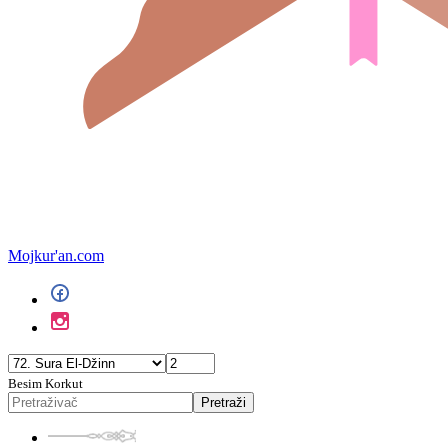
Mojkur'an.com
Besim Korkut
Pretraži