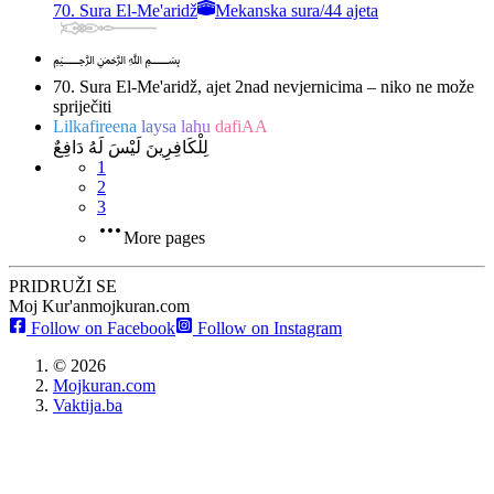
70. Sura El-Me'aridž
Mekanska sura
/
44 ajeta
﷽
70. Sura El-Me'aridž, ajet 2
nad nevjernicima – niko ne može
spriječiti
Lilkafireena
laysa
lahu
dafiAA
لِلْكَافِرِينَ لَيْسَ لَهُ دَافِعٌ
1
2
3
More pages
PRIDRUŽI SE
Moj Kur'an
mojkuran.com
Follow on Facebook
Follow on Instagram
©
2026
Mojkuran.com
Vaktija.ba