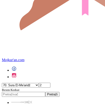
Mojkur'an.com
Besim Korkut
Pretraži