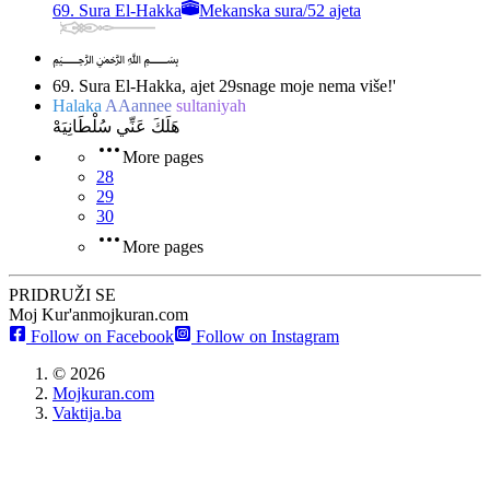
69. Sura El-Hakka
Mekanska sura
/
52 ajeta
﷽
69. Sura El-Hakka, ajet 29
snage moje nema više!'
Halaka
AAannee
sultaniyah
هَلَكَ عَنِّي سُلْطَانِيَهْ
More pages
28
29
30
More pages
PRIDRUŽI SE
Moj Kur'an
mojkuran.com
Follow on Facebook
Follow on Instagram
©
2026
Mojkuran.com
Vaktija.ba