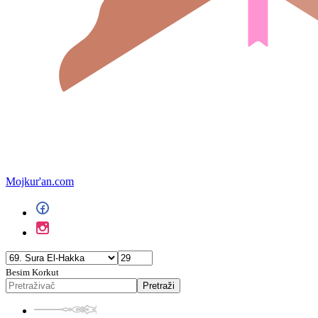
Mojkur'an.com
Besim Korkut
Pretraži