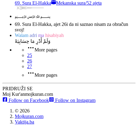
69. Sura El-Hakka
Mekanska sura
/
52 ajeta
﷽
69. Sura El-Hakka, ajet 26
i da ni saznao nisam za obračun
svoj!
Walam
adri
ma
hisabiyah
وَلَمْ أَدْرِ مَا حِسَابِيَهْ
More pages
25
26
27
More pages
PRIDRUŽI SE
Moj Kur'an
mojkuran.com
Follow on Facebook
Follow on Instagram
©
2026
Mojkuran.com
Vaktija.ba