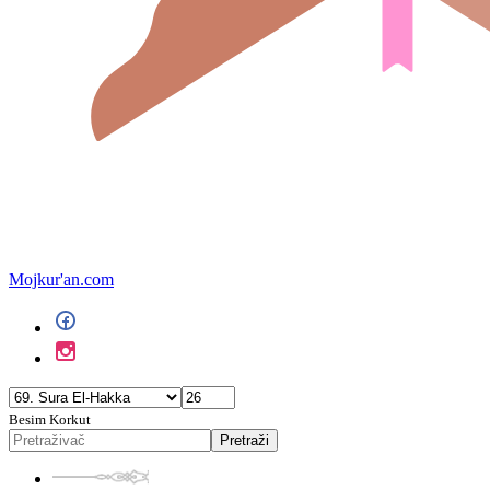
Mojkur'an.com
Besim Korkut
Pretraži