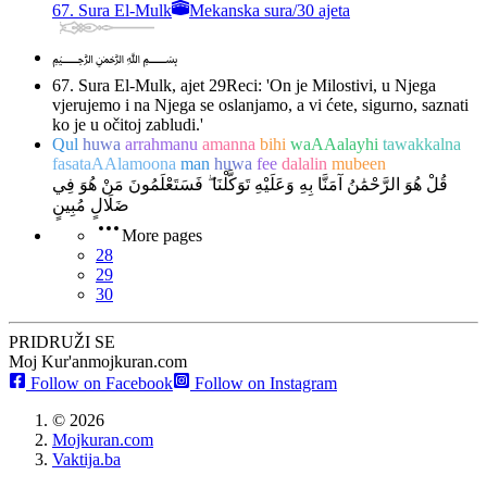
67. Sura El-Mulk
Mekanska sura
/
30 ajeta
﷽
67. Sura El-Mulk, ajet 29
Reci: 'On je Milostivi, u Njega
vjerujemo i na Njega se oslanjamo, a vi ćete, sigurno, saznati
ko je u očitoj zabludi.'
Qul
huwa
arrahmanu
amanna
bihi
waAAalayhi
tawakkalna
fasataAAlamoona
man
huwa
fee
dalalin
mubeen
قُلْ هُوَ الرَّحْمَٰنُ آمَنَّا بِهِ وَعَلَيْهِ تَوَكَّلْنَا ۖ فَسَتَعْلَمُونَ مَنْ هُوَ فِي
ضَلَالٍ مُبِينٍ
More pages
28
29
30
PRIDRUŽI SE
Moj Kur'an
mojkuran.com
Follow on Facebook
Follow on Instagram
©
2026
Mojkuran.com
Vaktija.ba