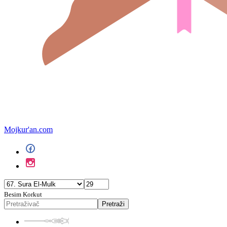
Mojkur'an.com
Besim Korkut
Pretraži