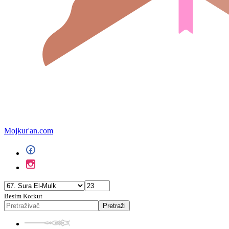
Mojkur'an.com
Besim Korkut
Pretraži