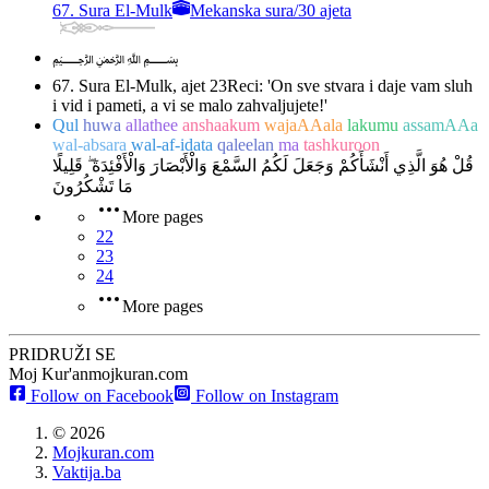
67. Sura El-Mulk
Mekanska sura
/
30 ajeta
﷽
67. Sura El-Mulk, ajet 23
Reci: 'On sve stvara i daje vam sluh
i vid i pameti, a vi se malo zahvaljujete!'
Qul
huwa
allathee
anshaakum
wajaAAala
lakumu
assamAAa
wal-absara
wal-af-idata
qaleelan
ma
tashkuroon
قُلْ هُوَ الَّذِي أَنْشَأَكُمْ وَجَعَلَ لَكُمُ السَّمْعَ وَالْأَبْصَارَ وَالْأَفْئِدَةَ ۖ قَلِيلًا
مَا تَشْكُرُونَ
More pages
22
23
24
More pages
PRIDRUŽI SE
Moj Kur'an
mojkuran.com
Follow on Facebook
Follow on Instagram
©
2026
Mojkuran.com
Vaktija.ba