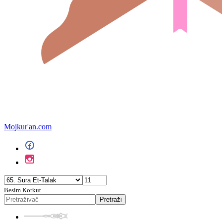
Mojkur'an.com
Besim Korkut
Pretraži