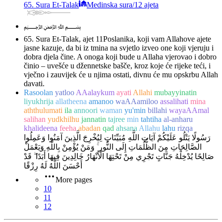
65. Sura Et-Talak
Medinska sura
/
12 ajeta
﷽
65. Sura Et-Talak, ajet 11
Poslanika, koji vam Allahove ajete
jasne kazuje, da bi iz tmina na svjetlo izveo one koji vjeruju i
dobra djela čine. A onoga koji bude u Allaha vjerovao i dobro
činio – uvešće u džennetske bašče, kroz koje će rijeke teći, i
vječno i zauvijek će u njima ostati, divnu će mu opskrbu Allah
davati.
Rasoolan
yatloo
AAalaykum
ayati
Allahi
mubayyinatin
liyukhrija
allatheena
amanoo
waAAamiloo
assalihati
mina
aththulumati
ila
annoori
waman
yu'min
billahi
wayaAAmal
salihan
yudkhilhu
jannatin
tajree
min
tahtiha
al-anharu
khalideena
feeha
abadan
qad
ahsana
Allahu
lahu
rizqa
رَسُولًا يَتْلُو عَلَيْكُمْ آيَاتِ اللَّهِ مُبَيِّنَاتٍ لِيُخْرِجَ الَّذِينَ آمَنُوا وَعَمِلُوا
الصَّالِحَاتِ مِنَ الظُّلُمَاتِ إِلَى النُّورِ ۚ وَمَنْ يُؤْمِنْ بِاللَّهِ وَيَعْمَلْ
صَالِحًا يُدْخِلْهُ جَنَّاتٍ تَجْرِي مِنْ تَحْتِهَا الْأَنْهَارُ خَالِدِينَ فِيهَا أَبَدًا ۖ قَدْ
أَحْسَنَ اللَّهُ لَهُ رِزْقًا
More pages
10
11
12