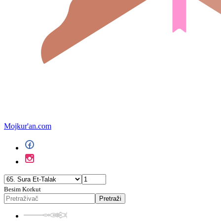
Mojkur'an.com
Besim Korkut
Pretraži