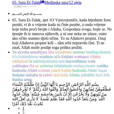
65. Sura Et-Talak
Medinska sura
/
12 ajeta
﷽
65. Sura Et-Talak, ajet 1
O Vjerovjesniče, kada htjednete žene
pustiti, vi ih u vrijeme kada su čiste pustite, a onda vrijeme
koje treba proći brojte i Allaha, Gospodara svoga, bojte se. Ne
tjerajte ih iz stanova njihovih, a ni one neka ne izlaze, osim
ako očito sramno djelo učine. To su Allahovi propisi. Onaj
koji Allahove propise krši – sâm sebi nepravdu čini. Ti ne
znaš, Allah može poslije toga priliku pružiti.
Ya
ayyuha
annabiyyu
itha
tallaqtumu
annisaa
fatalliqoohunna
liAAiddatihinna
waahsoo
alAAiddata
wattaqoo
Allaha
rabbakum
la
tukhrijoohunna
min
buyootihinna
wala
yakhrujna
illa
an
ya'teena
bifahishatin
mubayyinatin
watilka
hudoodu
Allahi
waman
yataAAadda
hudooda
Allahi
faqad
thalama
nafsahu
la
tadree
laAAalla
Allaha
yuhdithu
baAAda
thalika
amra
بِسْمِ اللَّهِ الرَّحْمَٰنِ الرَّحِيمِ يَا أَيُّهَا النَّبِيُّ إِذَا طَلَّقْتُمُ النِّسَاءَ
فَطَلِّقُوهُنَّ لِعِدَّتِهِنَّ وَأَحْصُوا الْعِدَّةَ ۖ وَاتَّقُوا اللَّهَ رَبَّكُمْ ۖ لَا تُخْرِجُوهُنَّ
مِنْ بُيُوتِهِنَّ وَلَا يَخْرُجْنَ إِلَّا أَنْ يَأْتِينَ بِفَاحِشَةٍ مُبَيِّنَةٍ ۚ وَتِلْكَ حُدُودُ
اللَّهِ ۚ وَمَنْ يَتَعَدَّ حُدُودَ اللَّهِ فَقَدْ ظَلَمَ نَفْسَهُ ۚ لَا تَدْرِي لَعَلَّ اللَّهَ
يُحْدِثُ بَعْدَ ذَٰلِكَ أَمْرًا
1
2