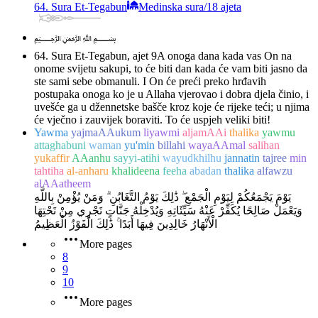
64. Sura Et-Tegabun
Medinska sura
/
18 ajeta
﷽
64. Sura Et-Tegabun, ajet 9
A onoga dana kada vas On na
onome svijetu sakupi, to će biti dan kada će vam biti jasno da
ste sami sebe obmanuli. I On će preći preko hrđavih
postupaka onoga ko je u Allaha vjerovao i dobra djela činio, i
uvešće ga u džennetske bašče kroz koje će rijeke teći; u njima
će vječno i zauvijek boraviti. To će uspjeh veliki biti!
Yawma
yajmaAAukum
liyawmi
aljamAAi
thalika
yawmu
attaghabuni
waman
yu'min
billahi
wayaAAmal
salihan
yukaffir
AAanhu
sayyi-atihi
wayudkhilhu
jannatin
tajree
min
tahtiha
al-anharu
khalideena
feeha
abadan
thalika
alfawzu
alAAatheem
يَوْمَ يَجْمَعُكُمْ لِيَوْمِ الْجَمْعِ ۖ ذَٰلِكَ يَوْمُ التَّغَابُنِ ۗ وَمَنْ يُؤْمِنْ بِاللَّهِ
وَيَعْمَلْ صَالِحًا يُكَفِّرْ عَنْهُ سَيِّئَاتِهِ وَيُدْخِلْهُ جَنَّاتٍ تَجْرِي مِنْ تَحْتِهَا
الْأَنْهَارُ خَالِدِينَ فِيهَا أَبَدًا ۚ ذَٰلِكَ الْفَوْزُ الْعَظِيمُ
More pages
8
9
10
More pages