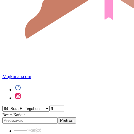
Mojkur'an.com
Besim Korkut
Pretraži