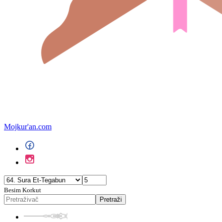
Mojkur'an.com
Besim Korkut
Pretraži