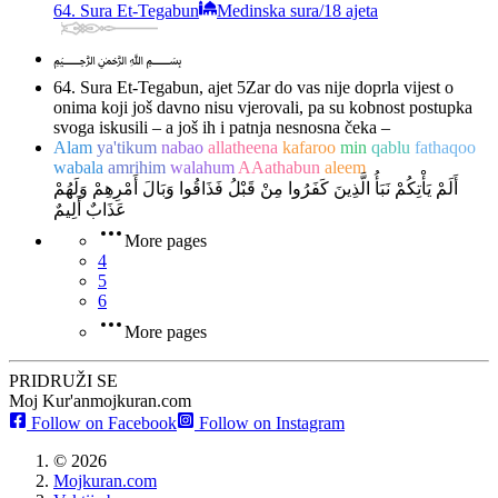
64. Sura Et-Tegabun
Medinska sura
/
18 ajeta
﷽
64. Sura Et-Tegabun, ajet 5
Zar do vas nije doprla vijest o
onima koji još davno nisu vjerovali, pa su kobnost postupka
svoga iskusili – a još ih i patnja nesnosna čeka –
Alam
ya'tikum
nabao
allatheena
kafaroo
min
qablu
fathaqoo
wabala
amrihim
walahum
AAathabun
aleem
أَلَمْ يَأْتِكُمْ نَبَأُ الَّذِينَ كَفَرُوا مِنْ قَبْلُ فَذَاقُوا وَبَالَ أَمْرِهِمْ وَلَهُمْ
عَذَابٌ أَلِيمٌ
More pages
4
5
6
More pages
PRIDRUŽI SE
Moj Kur'an
mojkuran.com
Follow on Facebook
Follow on Instagram
©
2026
Mojkuran.com