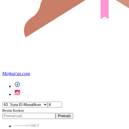
Mojkur'an.com
Besim Korkut
Pretraži