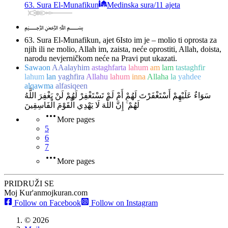
63. Sura El-Munafikun
Medinska sura
/
11 ajeta
﷽
63. Sura El-Munafikun, ajet 6
Isto im je – molio ti oprosta za
njih ili ne molio, Allah im, zaista, neće oprostiti, Allah, doista,
narodu nevjerničkom neće na Pravi put ukazati.
Sawaon
AAalayhim
astaghfarta
lahum
am
lam
tastaghfir
lahum
lan
yaghfira
Allahu
lahum
inna
Allaha
la
yahdee
alqawma
alfasiqeen
سَوَاءٌ عَلَيْهِمْ أَسْتَغْفَرْتَ لَهُمْ أَمْ لَمْ تَسْتَغْفِرْ لَهُمْ لَنْ يَغْفِرَ اللَّهُ
لَهُمْ ۚ إِنَّ اللَّهَ لَا يَهْدِي الْقَوْمَ الْفَاسِقِينَ
More pages
5
6
7
More pages
PRIDRUŽI SE
Moj Kur'an
mojkuran.com
Follow on Facebook
Follow on Instagram
©
2026