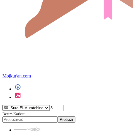
Mojkur'an.com
Besim Korkut
Pretraži