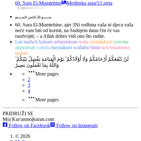
60. Sura El-Mumtehine
Medinska sura
/
13 ajeta
﷽
60. Sura El-Mumtehine, ajet 3
Ni rodbina vaša ni djeca vaša
neće vam biti od koristi, na Sudnjem danu On će vas
razdvojiti; – a Allah dobro vidi ono što radite.
Lan
tanfaAAakum
arhamukum
wala
awladukum
yawma
alqiyamati
yafsilu
baynakum
wallahu
bima
taAAmaloona
baseer
لَنْ تَنْفَعَكُمْ أَرْحَامُكُمْ وَلَا أَوْلَادُكُمْ ۚ يَوْمَ الْقِيَامَةِ يَفْصِلُ بَيْنَكُمْ ۚ
وَاللَّهُ بِمَا تَعْمَلُونَ بَصِيرٌ
More pages
2
3
4
More pages
PRIDRUŽI SE
Moj Kur'an
mojkuran.com
Follow on Facebook
Follow on Instagram
©
2026