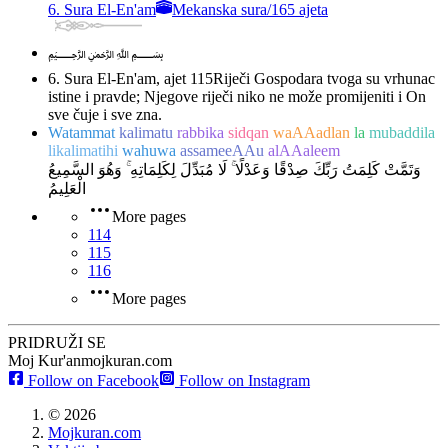
6. Sura El-En'am
Mekanska sura
/
165 ajeta
﷽
6. Sura El-En'am, ajet 115
Riječi Gospodara tvoga su vrhunac
istine i pravde; Njegove riječi niko ne može promijeniti i On
sve čuje i sve zna.
Watammat
kalimatu
rabbika
sidqan
waAAadlan
la
mubaddila
likalimatihi
wahuwa
assameeAAu
alAAaleem
وَتَمَّتْ كَلِمَتُ رَبِّكَ صِدْقًا وَعَدْلًا ۚ لَا مُبَدِّلَ لِكَلِمَاتِهِ ۚ وَهُوَ السَّمِيعُ
الْعَلِيمُ
More pages
114
115
116
More pages
PRIDRUŽI SE
Moj Kur'an
mojkuran.com
Follow on Facebook
Follow on Instagram
©
2026
Mojkuran.com