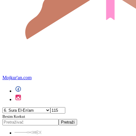
Mojkur'an.com
Besim Korkut
Pretraži