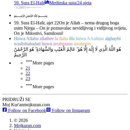
59. Sura El-Hašr
Medinska sura
/
24 ajeta
﷽
59. Sura El-Hašr, ajet 22
On je Allah – nema drugog boga
osim Njega – On je poznavalac nevidljivog i vidljivog svijeta,
On je Milostivi, Samilosni!
Huwa
Allahu
allathee
la
ilaha
illa
huwa
AAalimu
alghaybi
washshahadati
huwa
arrahmanu
arraheem
هُوَ اللَّهُ الَّذِي لَا إِلَٰهَ إِلَّا هُوَ ۖ عَالِمُ الْغَيْبِ وَالشَّهَادَةِ ۖ هُوَ الرَّحْمَٰنُ
الرَّحِيمُ
More pages
21
22
23
More pages
PRIDRUŽI SE
Moj Kur'an
mojkuran.com
Follow on Facebook
Follow on Instagram
©
2026
Mojkuran.com