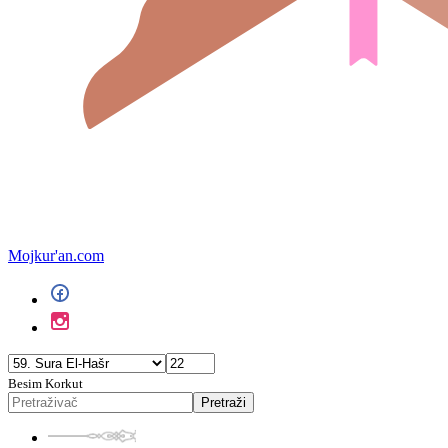
Mojkur'an.com
Besim Korkut
Pretraži