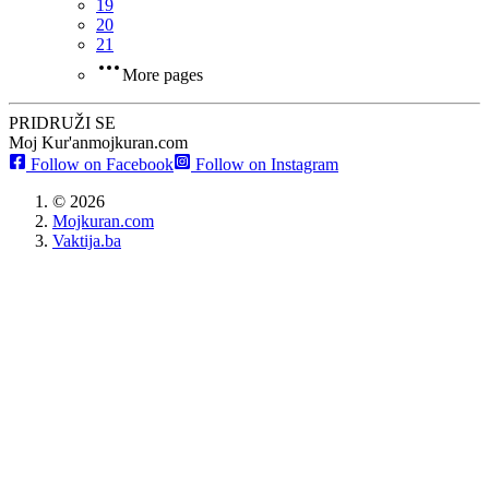
19
20
21
More pages
PRIDRUŽI SE
Moj Kur'an
mojkuran.com
Follow on Facebook
Follow on Instagram
©
2026
Mojkuran.com
Vaktija.ba