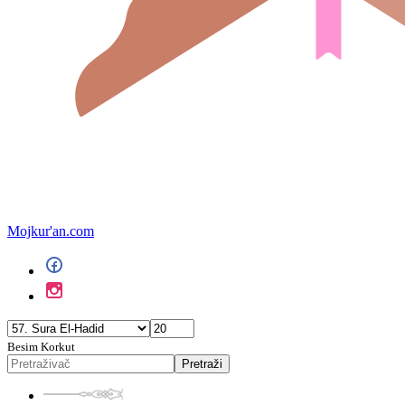
Mojkur'an.com
Besim Korkut
Pretraži