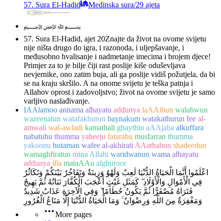
57. Sura El-Hadid
Medinska sura
/
29 ajeta
﷽
57. Sura El-Hadid, ajet 20
Znajte da život na ovome svijetu
nije ništa drugo do igra, i razonoda, i uljepšavanje, i
međusobno hvalisanje i nadmetanje imecima i brojem djece!
Primjer za to je bilje čiji rast poslije kiše oduševljava
nevjernike, ono zatim buja, ali ga poslije vidiš požutjela, da bi
se na kraju skršilo. A na onome svijetu je teška patnja i
Allahov oprost i zadovoljstvo; život na ovome svijetu je samo
varljivo naslađivanje.
IAAlamoo
annama
alhayatu
addunya
laAAibun
walahwun
wazeenatun
watafakhurun
baynakum
watakathurun
fee
al-
amwali
wal-awladi
kamathali
ghaythin
aAAjaba
alkuffara
nabatuhu
thumma
yaheeju
fatarahu
musfarran
thumma
yakoonu
hutaman
wafee
al-akhirati
AAathabun
shadeedun
wamaghfiratun
mina
Allahi
waridwanun
wama
alhayatu
addunya
illa
mataAAu
alghuroor
اعْلَمُوا أَنَّمَا الْحَيَاةُ الدُّنْيَا لَعِبٌ وَلَهْوٌ وَزِينَةٌ وَتَفَاخُرٌ بَيْنَكُمْ وَتَكَاثُرٌ
فِي الْأَمْوَالِ وَالْأَوْلَادِ ۖ كَمَثَلِ غَيْثٍ أَعْجَبَ الْكُفَّارَ نَبَاتُهُ ثُمَّ يَهِيجُ
فَتَرَاهُ مُصْفَرًّا ثُمَّ يَكُونُ حُطَامًا ۖ وَفِي الْآخِرَةِ عَذَابٌ شَدِيدٌ
وَمَغْفِرَةٌ مِنَ اللَّهِ وَرِضْوَانٌ ۚ وَمَا الْحَيَاةُ الدُّنْيَا إِلَّا مَتَاعُ الْغُرُورِ
More pages