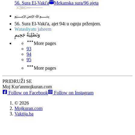
56. Sura El-Vaki'a
Mekanska sura
/
96 ajeta
﷽
56. Sura El-Vaki'a, ajet 94
i u ognju prženjem.
Watasliyatu
jaheem
وَتَصْلِيَةُ جَحِيمٍ
More pages
93
94
95
More pages
PRIDRUŽI SE
Moj Kur'an
mojkuran.com
Follow on Facebook
Follow on Instagram
©
2026
Mojkuran.com
Vaktija.ba