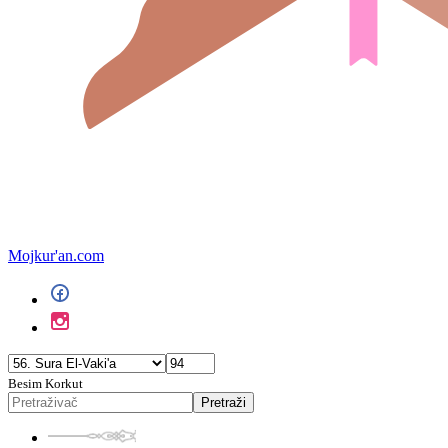
Mojkur'an.com
Besim Korkut
Pretraži