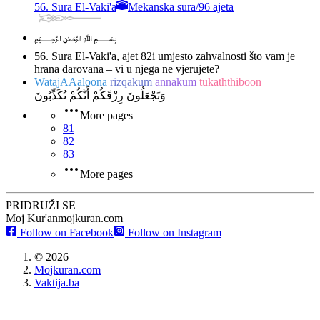
56. Sura El-Vaki'a
Mekanska sura
/
96 ajeta
﷽
56. Sura El-Vaki'a, ajet 82
i umjesto zahvalnosti što vam je
hrana darovana – vi u njega ne vjerujete?
WatajAAaloona
rizqakum
annakum
tukaththiboon
وَتَجْعَلُونَ رِزْقَكُمْ أَنَّكُمْ تُكَذِّبُونَ
More pages
81
82
83
More pages
PRIDRUŽI SE
Moj Kur'an
mojkuran.com
Follow on Facebook
Follow on Instagram
©
2026
Mojkuran.com
Vaktija.ba