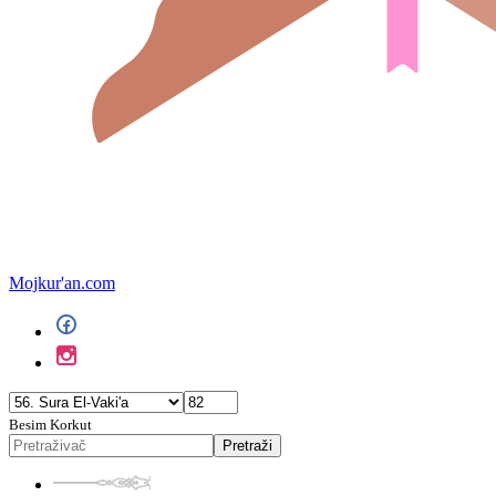
Mojkur'an.com
Besim Korkut
Pretraži