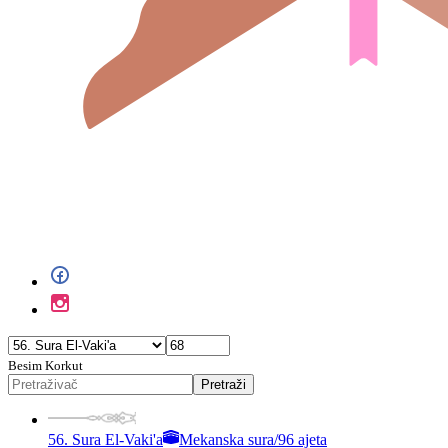
Besim Korkut
Pretraži
56. Sura El-Vaki'a
Mekanska sura
/
96 ajeta