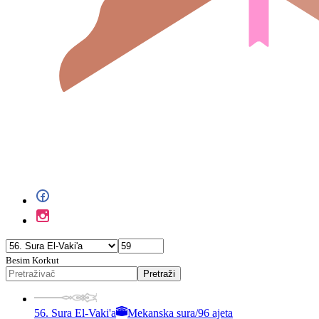
Besim Korkut
Pretraži
56. Sura El-Vaki'a
Mekanska sura
/
96 ajeta