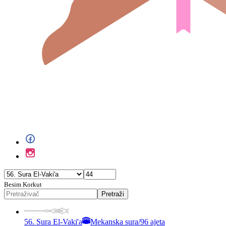
Besim Korkut
Pretraži
56. Sura El-Vaki'a
Mekanska sura
/
96 ajeta