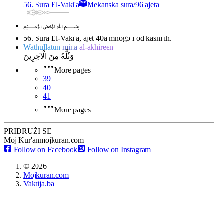
56. Sura El-Vaki'a
Mekanska sura
/
96 ajeta
﷽
56. Sura El-Vaki'a, ajet 40
a mnogo i od kasnijih.
Wathullatun
mina
al-akhireen
وَثُلَّةٌ مِنَ الْآخِرِينَ
More pages
39
40
41
More pages
PRIDRUŽI SE
Moj Kur'an
mojkuran.com
Follow on Facebook
Follow on Instagram
©
2026
Mojkuran.com
Vaktija.ba