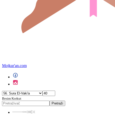
Mojkur'an.com
Besim Korkut
Pretraži