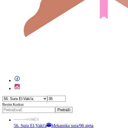
Besim Korkut
Pretraži
56. Sura El-Vaki'a
Mekanska sura
/
96 ajeta