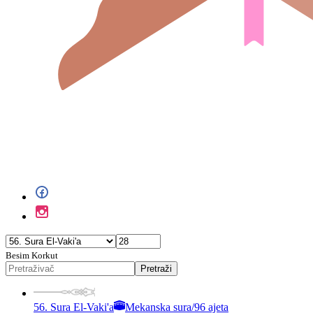
Besim Korkut
Pretraži
56. Sura El-Vaki'a
Mekanska sura
/
96 ajeta