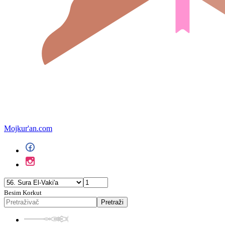
Mojkur'an.com
Besim Korkut
Pretraži