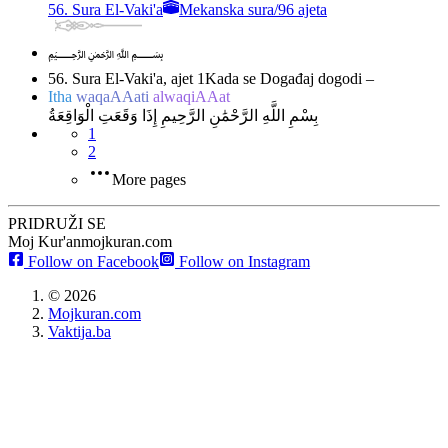
56. Sura El-Vaki'a
Mekanska sura
/
96 ajeta
﷽
56. Sura El-Vaki'a, ajet 1
Kada se Događaj dogodi –
Itha
waqaAAati
alwaqiAAat
بِسْمِ اللَّهِ الرَّحْمَٰنِ الرَّحِيمِ إِذَا وَقَعَتِ الْوَاقِعَةُ
1
2
More pages
PRIDRUŽI SE
Moj Kur'an
mojkuran.com
Follow on Facebook
Follow on Instagram
©
2026
Mojkuran.com
Vaktija.ba