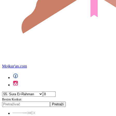
Mojkur'an.com
Besim Korkut
Pretraži