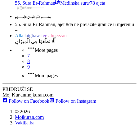
55. Sura Er-Rahman
Medinska sura
/
78 ajeta
﷽
55. Sura Er-Rahman, ajet 8
da ne prelazite granice u mjerenju
–
Alla
tatghaw
fee
almeezan
أَلَّا تَطْغَوْا فِي الْمِيزَانِ
More pages
7
8
9
More pages
PRIDRUŽI SE
Moj Kur'an
mojkuran.com
Follow on Facebook
Follow on Instagram
©
2026
Mojkuran.com
Vaktija.ba