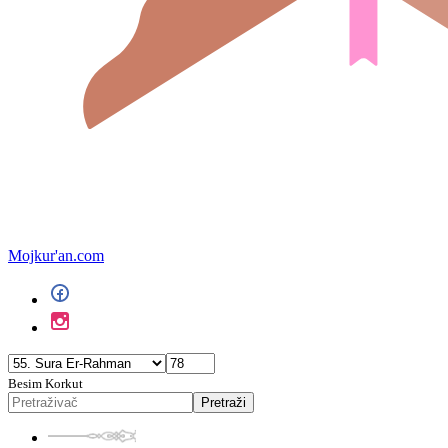
Mojkur'an.com
Besim Korkut
Pretraži