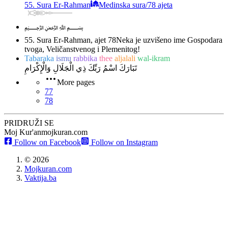
55. Sura Er-Rahman
Medinska sura
/
78 ajeta
﷽
55. Sura Er-Rahman, ajet 78
Neka je uzvišeno ime Gospodara
tvoga, Veličanstvenog i Plemenitog!
Tabaraka
ismu
rabbika
thee
aljalali
wal-ikram
تَبَارَكَ اسْمُ رَبِّكَ ذِي الْجَلَالِ وَالْإِكْرَامِ
More pages
77
78
PRIDRUŽI SE
Moj Kur'an
mojkuran.com
Follow on Facebook
Follow on Instagram
©
2026
Mojkuran.com
Vaktija.ba