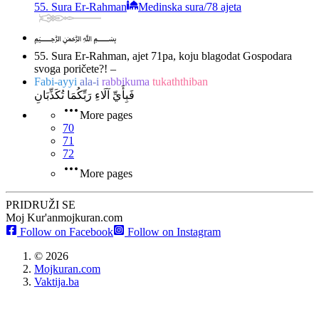
55. Sura Er-Rahman
Medinska sura
/
78 ajeta
﷽
55. Sura Er-Rahman, ajet 71
pa, koju blagodat Gospodara
svoga poričete?! –
Fabi-ayyi
ala-i
rabbikuma
tukaththiban
فَبِأَيِّ آلَاءِ رَبِّكُمَا تُكَذِّبَانِ
More pages
70
71
72
More pages
PRIDRUŽI SE
Moj Kur'an
mojkuran.com
Follow on Facebook
Follow on Instagram
©
2026
Mojkuran.com
Vaktija.ba