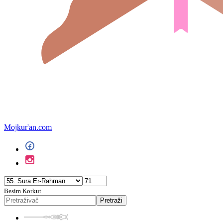
Mojkur'an.com
Besim Korkut
Pretraži