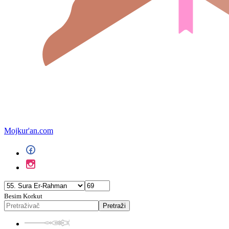
Mojkur'an.com
Besim Korkut
Pretraži