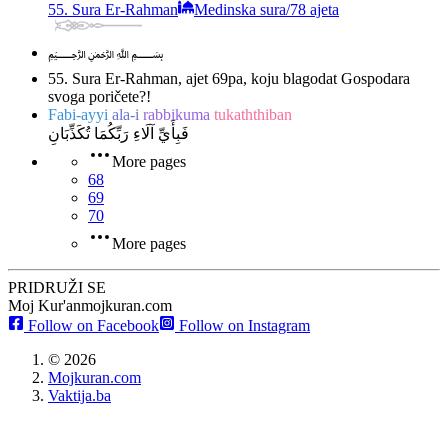
55. Sura Er-Rahman
Medinska sura
/
78 ajeta
﷽
55. Sura Er-Rahman, ajet 69
pa, koju blagodat Gospodara
svoga poričete?!
Fabi-ayyi
ala-i
rabbikuma
tukaththiban
فَبِأَيِّ آلَاءِ رَبِّكُمَا تُكَذِّبَانِ
More pages
68
69
70
More pages
PRIDRUŽI SE
Moj Kur'an
mojkuran.com
Follow on Facebook
Follow on Instagram
©
2026
Mojkuran.com
Vaktija.ba