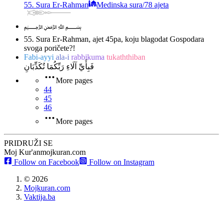
55. Sura Er-Rahman
Medinska sura
/
78 ajeta
﷽
55. Sura Er-Rahman, ajet 45
pa, koju blagodat Gospodara
svoga poričete?!
Fabi-ayyi
ala-i
rabbikuma
tukaththiban
فَبِأَيِّ آلَاءِ رَبِّكُمَا تُكَذِّبَانِ
More pages
44
45
46
More pages
PRIDRUŽI SE
Moj Kur'an
mojkuran.com
Follow on Facebook
Follow on Instagram
©
2026
Mojkuran.com
Vaktija.ba