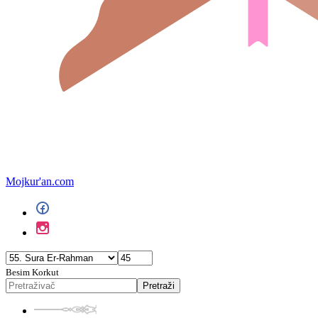
Mojkur'an.com
Besim Korkut
Pretraži