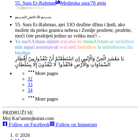
55. Sura Er-Rahman
Medinska sura
/
78 ajeta
﷽
55. Sura Er-Rahman, ajet 33
O družine džina i ljudi, ako
možete da preko granica nebesa i Zemlje prodrete, prodrite,
moći ćete prodrijeti jedino uz veliku moć! –
Ya
maAAshara
aljinni
wal-insi
ini
istataAAtum
an
tanfuthoo
min
aqtari
assamawati
wal-ardi
fanfuthoo
la
tanfuthoona
illa
bisultan
يَا مَعْشَرَ الْجِنِّ وَالْإِنْسِ إِنِ اسْتَطَعْتُمْ أَنْ تَنْفُذُوا مِنْ أَقْطَارِ
السَّمَاوَاتِ وَالْأَرْضِ فَانْفُذُوا ۚ لَا تَنْفُذُونَ إِلَّا بِسُلْطَانٍ
More pages
32
33
34
More pages
PRIDRUŽI SE
Moj Kur'an
mojkuran.com
Follow on Facebook
Follow on Instagram
©
2026