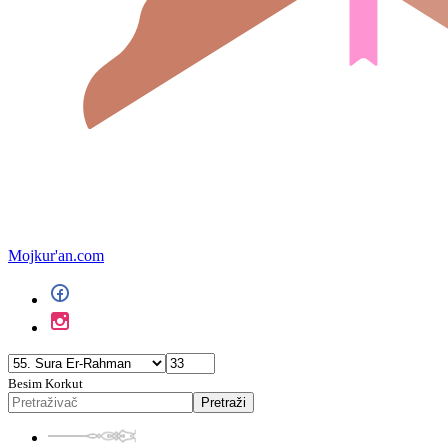
Mojkur'an.com
Besim Korkut
Pretraži