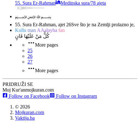
55. Sura Er-Rahman
Medinska sura
/
78 ajeta
﷽
55. Sura Er-Rahman, ajet 26
Sve što je na Zemlji prolazno je,
Kullu
man
AAalayha
fan
كُلُّ مَنْ عَلَيْهَا فَانٍ
More pages
25
26
27
More pages
PRIDRUŽI SE
Moj Kur'an
mojkuran.com
Follow on Facebook
Follow on Instagram
©
2026
Mojkuran.com
Vaktija.ba