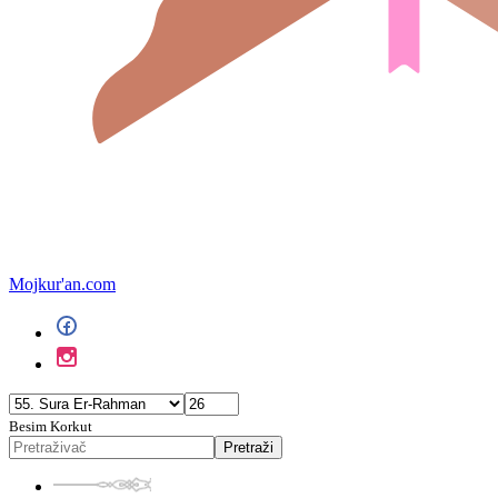
Mojkur'an.com
Besim Korkut
Pretraži