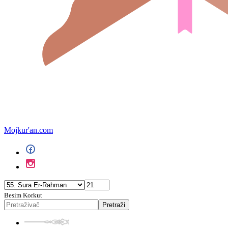
Mojkur'an.com
Besim Korkut
Pretraži