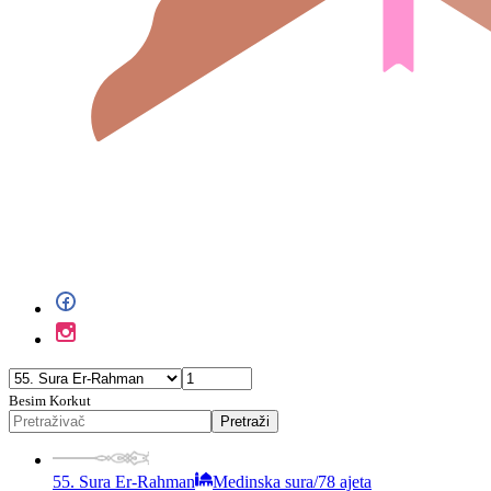
Besim Korkut
Pretraži
55. Sura Er-Rahman
Medinska sura
/
78 ajeta