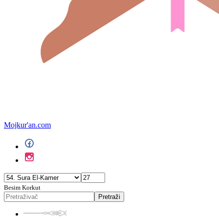
Mojkur'an.com
Besim Korkut
Pretraži