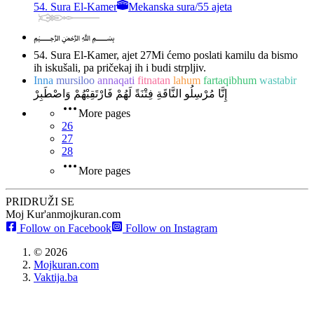
54. Sura El-Kamer
Mekanska sura
/
55 ajeta
﷽
54. Sura El-Kamer, ajet 27
Mi ćemo poslati kamilu da bismo
ih iskušali, pa pričekaj ih i budi strpljiv.
Inna
mursiloo
annaqati
fitnatan
lahum
fartaqibhum
wastabir
إِنَّا مُرْسِلُو النَّاقَةِ فِتْنَةً لَهُمْ فَارْتَقِبْهُمْ وَاصْطَبِرْ
More pages
26
27
28
More pages
PRIDRUŽI SE
Moj Kur'an
mojkuran.com
Follow on Facebook
Follow on Instagram
©
2026
Mojkuran.com
Vaktija.ba