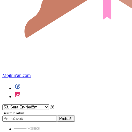
Mojkur'an.com
Besim Korkut
Pretraži