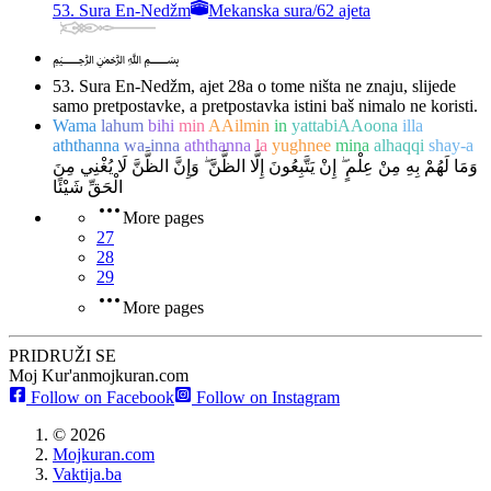
53. Sura En-Nedžm
Mekanska sura
/
62 ajeta
﷽
53. Sura En-Nedžm, ajet 28
a o tome ništa ne znaju, slijede
samo pretpostavke, a pretpostavka istini baš nimalo ne koristi.
Wama
lahum
bihi
min
AAilmin
in
yattabiAAoona
illa
aththanna
wa-inna
aththanna
la
yughnee
mina
alhaqqi
shay-a
وَمَا لَهُمْ بِهِ مِنْ عِلْمٍ ۖ إِنْ يَتَّبِعُونَ إِلَّا الظَّنَّ ۖ وَإِنَّ الظَّنَّ لَا يُغْنِي مِنَ
الْحَقِّ شَيْئًا
More pages
27
28
29
More pages
PRIDRUŽI SE
Moj Kur'an
mojkuran.com
Follow on Facebook
Follow on Instagram
©
2026
Mojkuran.com
Vaktija.ba