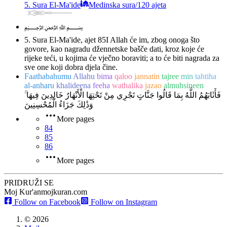
5. Sura El-Ma'ide
Medinska sura
/
120 ajeta
﷽
5. Sura El-Ma'ide, ajet 85
I Allah će im, zbog onoga što
govore, kao nagradu džennetske bašče dati, kroz koje će
rijeke teći, u kojima će vječno boraviti; a to će biti nagrada za
sve one koji dobra djela čine.
Faathabahumu
Allahu
bima
qaloo
jannatin
tajree
min
tahtiha
al-anharu
khalideena
feeha
wathalika
jazao
almuhsineen
فَأَثَابَهُمُ اللَّهُ بِمَا قَالُوا جَنَّاتٍ تَجْرِي مِنْ تَحْتِهَا الْأَنْهَارُ خَالِدِينَ فِيهَا ۚ
وَذَٰلِكَ جَزَاءُ الْمُحْسِنِينَ
More pages
84
85
86
More pages
PRIDRUŽI SE
Moj Kur'an
mojkuran.com
Follow on Facebook
Follow on Instagram
©
2026