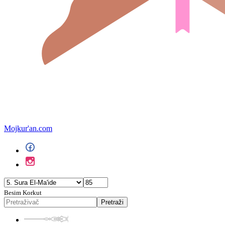
Mojkur'an.com
Besim Korkut
Pretraži