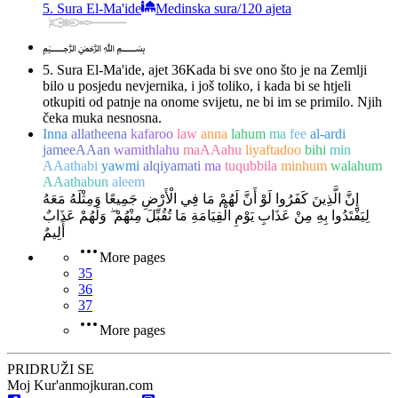
5. Sura El-Ma'ide
Medinska sura
/
120 ajeta
﷽
5. Sura El-Ma'ide, ajet 36
Kada bi sve ono što je na Zemlji
bilo u posjedu nevjernika, i još toliko, i kada bi se htjeli
otkupiti od patnje na onome svijetu, ne bi im se primilo. Njih
čeka muka nesnosna.
Inna
allatheena
kafaroo
law
anna
lahum
ma
fee
al-ardi
jameeAAan
wamithlahu
maAAahu
liyaftadoo
bihi
min
AAathabi
yawmi
alqiyamati
ma
tuqubbila
minhum
walahum
AAathabun
aleem
إِنَّ الَّذِينَ كَفَرُوا لَوْ أَنَّ لَهُمْ مَا فِي الْأَرْضِ جَمِيعًا وَمِثْلَهُ مَعَهُ
لِيَفْتَدُوا بِهِ مِنْ عَذَابِ يَوْمِ الْقِيَامَةِ مَا تُقُبِّلَ مِنْهُمْ ۖ وَلَهُمْ عَذَابٌ
أَلِيمٌ
More pages
35
36
37
More pages
PRIDRUŽI SE
Moj Kur'an
mojkuran.com