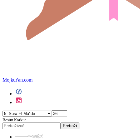
Mojkur'an.com
Besim Korkut
Pretraži