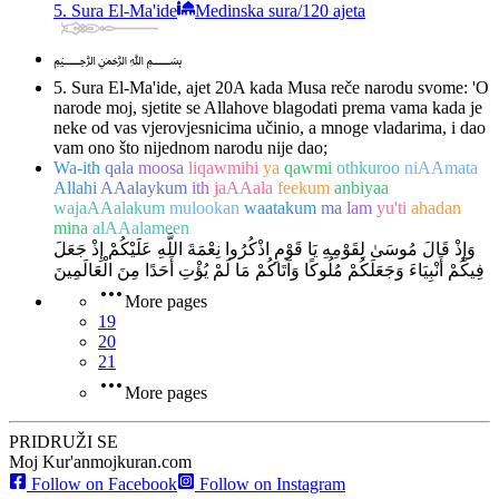
5. Sura El-Ma'ide
Medinska sura
/
120 ajeta
﷽
5. Sura El-Ma'ide, ajet 20
A kada Musa reče narodu svome: 'O
narode moj, sjetite se Allahove blagodati prema vama kada je
neke od vas vjerovjesnicima učinio, a mnoge vladarima, i dao
vam ono što nijednom narodu nije dao;
Wa-ith
qala
moosa
liqawmihi
ya
qawmi
othkuroo
niAAmata
Allahi
AAalaykum
ith
jaAAala
feekum
anbiyaa
wajaAAalakum
mulookan
waatakum
ma
lam
yu'ti
ahadan
mina
alAAalameen
وَإِذْ قَالَ مُوسَىٰ لِقَوْمِهِ يَا قَوْمِ اذْكُرُوا نِعْمَةَ اللَّهِ عَلَيْكُمْ إِذْ جَعَلَ
فِيكُمْ أَنْبِيَاءَ وَجَعَلَكُمْ مُلُوكًا وَآتَاكُمْ مَا لَمْ يُؤْتِ أَحَدًا مِنَ الْعَالَمِينَ
More pages
19
20
21
More pages
PRIDRUŽI SE
Moj Kur'an
mojkuran.com
Follow on Facebook
Follow on Instagram