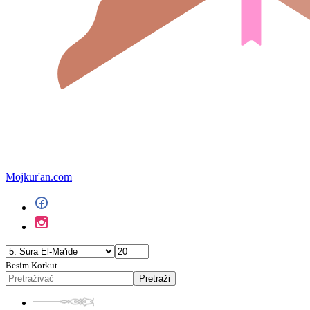
Mojkur'an.com
Besim Korkut
Pretraži