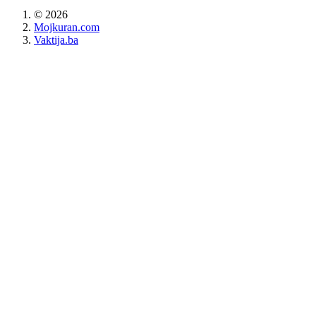
©
2026
Mojkuran.com
Vaktija.ba