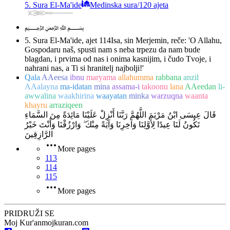
5. Sura El-Ma'ide
Medinska sura
/
120 ajeta
﷽
5. Sura El-Ma'ide, ajet 114
Isa, sin Merjemin, reče: 'O Allahu,
Gospodaru naš, spusti nam s neba trpezu da nam bude
blagdan, i prvima od nas i onima kasnijim, i čudo Tvoje, i
nahrani nas, a Ti si hranitelj najbolji!'
Qala
AAeesa
ibnu
maryama
allahumma
rabbana
anzil
AAalayna
ma-idatan
mina
assama-i
takoonu
lana
AAeedan
li-
awwalina
waakhirina
waayatan
minka
warzuqna
waanta
khayru
arraziqeen
قَالَ عِيسَى ابْنُ مَرْيَمَ اللَّهُمَّ رَبَّنَا أَنْزِلْ عَلَيْنَا مَائِدَةً مِنَ السَّمَاءِ
تَكُونُ لَنَا عِيدًا لِأَوَّلِنَا وَآخِرِنَا وَآيَةً مِنْكَ ۖ وَارْزُقْنَا وَأَنْتَ خَيْرُ
الرَّازِقِينَ
More pages
113
114
115
More pages
PRIDRUŽI SE
Moj Kur'an
mojkuran.com