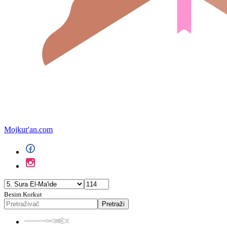
Mojkur'an.com
Besim Korkut
Pretraži