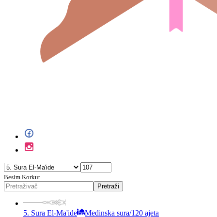
Besim Korkut
Pretraži
5. Sura El-Ma'ide
Medinska sura
/
120 ajeta