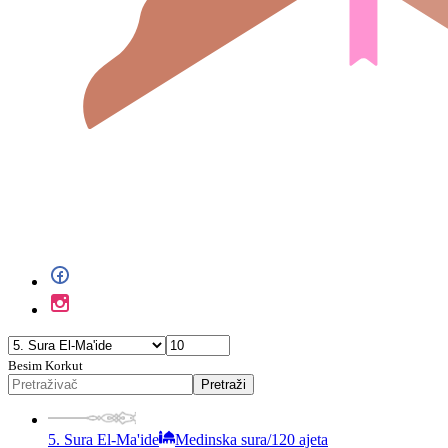
Besim Korkut
Pretraži
5. Sura El-Ma'ide
Medinska sura
/
120 ajeta